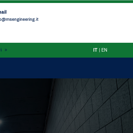
ail
fo@msengineering.it
IT
|
EN
i