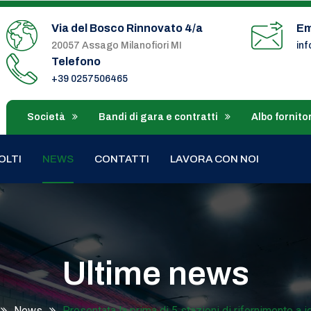
Via del Bosco Rinnovato 4/a
Em
20057 Assago Milanofiori MI
in
Telefono
+39 0257506465
Società
Bandi di gara e contratti
Albo fornitor
OLTI
NEWS
CONTATTI
LAVORA CON NOI
Ultime news
News
Presentata la prima di 5 stazioni di rifornimento a 