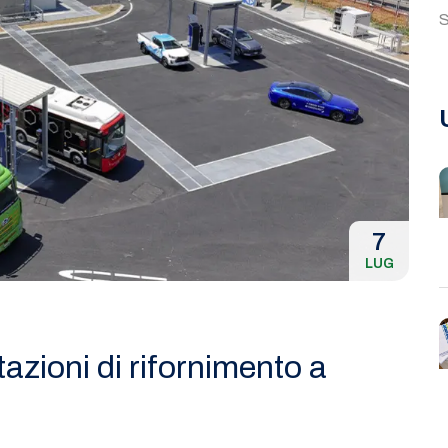
S
7
LUG
tazioni di rifornimento a