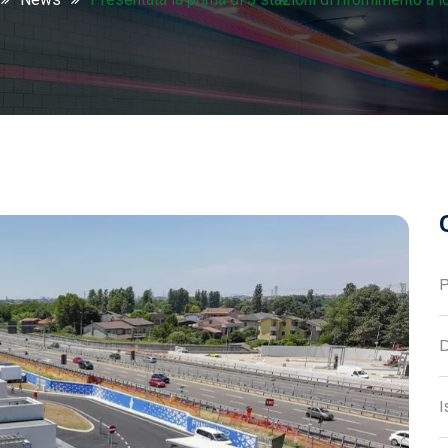
P
D
I