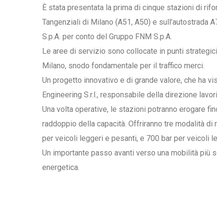
È stata presentata la prima di cinque stazioni di rif
Tangenziali di Milano (A51, A50) e sull’autostrada A
S.p.A. per conto del Gruppo FNM S.p.A.
Le aree di servizio sono collocate in punti strategi
Milano, snodo fondamentale per il traffico merci.
Un progetto innovativo e di grande valore, che ha vis
Engineering S.r.l., responsabile della direzione lavor
Una volta operative, le stazioni potranno erogare fino
raddoppio della capacità. Offriranno tre modalità di r
per veicoli leggeri e pesanti, e 700 bar per veicoli l
Un importante passo avanti verso una mobilità più so
energetica.