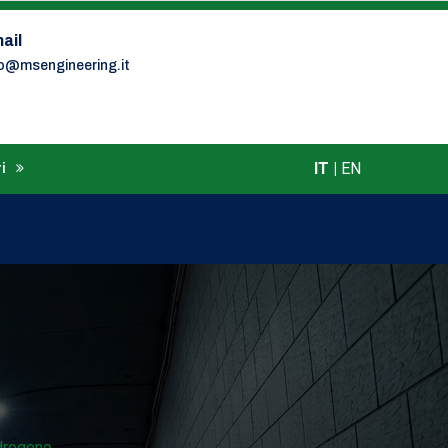
ail
fo@msengineering.it
IT
|
EN
i
idrogeno