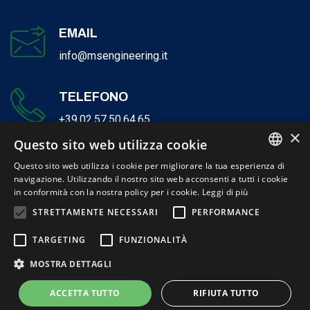
EMAIL
info@msengineering.it
TELEFONO
+39.02.57.50.64.65
×
Questo sito web utilizza cookie
Questo sito web utilizza i cookie per migliorare la tua esperienza di
navigazione. Utilizzando il nostro sito web acconsenti a tutti i cookie
ITALIAN
in conformità con la nostra policy per i cookie.
Leggi di più
ENGLISH
STRETTAMENTE NECESSARI
PERFORMANCE
© 2026 Milano Serravalle Engineering S.r.l. - P.IVA 12132740155 | Cap-
TARGETING
FUNZIONALITÀ
Soc. € 300.000,00 i. v
MOSTRA DETTAGLI
Sito creato da Italia Multimedia -
Realizzazione siti web Milano
ACCETTA TUTTO
RIFIUTA TUTTO
Informativa Privacy
Certificazioni