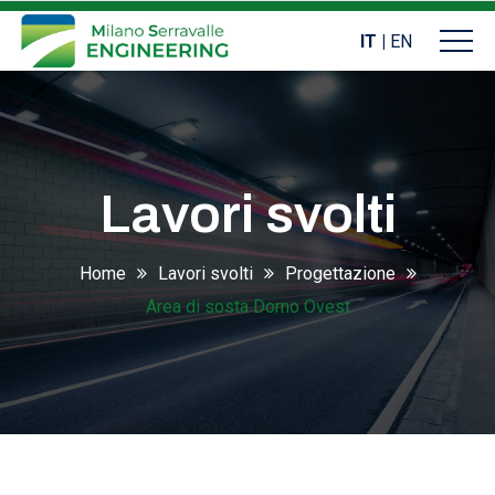
IT
|
EN
Lavori svolti
Home
Lavori svolti
Progettazione
Area di sosta Dorno Ovest