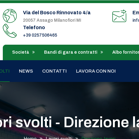
Via del Bosco Rinnovato 4/a
Em
20057 Assago Milanofiori MI
in
Telefono
+39 0257506465
Società
Bandi di gara e contratti
Albo fornitor
OLTI
NEWS
CONTATTI
LAVORA CON NOI
ri svolti - Direzione l
Home
Lavori svolti
Direzione lavori