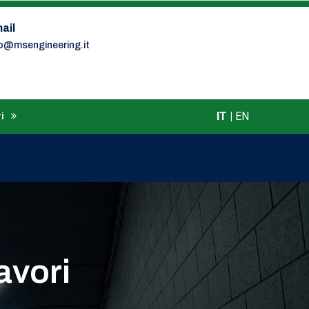
ail
fo@msengineering.it
IT
|
EN
i
avori